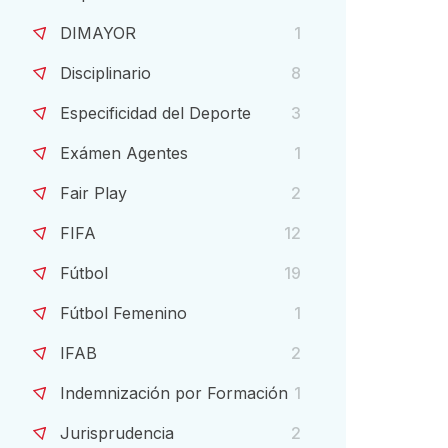
DIMAYOR
1
Disciplinario
8
Especificidad del Deporte
3
Exámen Agentes
1
Fair Play
2
FIFA
12
Fútbol
19
Fútbol Femenino
1
IFAB
2
Indemnización por Formación
1
Jurisprudencia
2