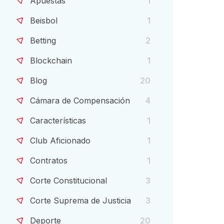
Apuestas
1
Beisbol
1
Betting
2
Blockchain
1
Blog
20
Cámara de Compensación
4
Características
1
Club Aficionado
1
Contratos
1
Corte Constitucional
3
Corte Suprema de Justicia
3
Deporte
20