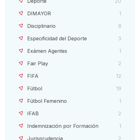
Deporte
20
DIMAYOR
1
Disciplinario
8
Especificidad del Deporte
3
Exámen Agentes
1
Fair Play
2
FIFA
12
Fútbol
19
Fútbol Femenino
1
IFAB
2
Indemnización por Formación
1
Jurisprudencia
2