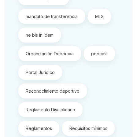
mandato de transferencia
MLS
ne bis in idem
Organización Deportiva
podcast
Portal Jurídico
Reconocimiento deportivo
Reglamento Disciplinario
Reglamentos
Requisitos mínimos