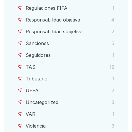
Regulaciones FIFA
1
Responsabilidad objetiva
4
Responsabilidad subjetiva
2
Sanciones
5
Seguidores
1
TAS
12
Tributario
1
UEFA
2
Uncategorized
3
VAR
1
Violencia
3