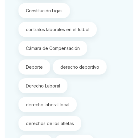
Constitución Ligas
contratos laborales en el fútbol
Cámara de Compensación
Deporte
derecho deportivo
Derecho Laboral
derecho laboral local
derechos de los atletas