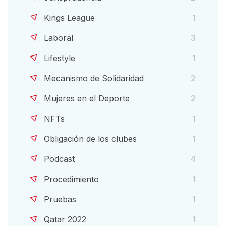
Kings League
1
Laboral
3
Lifestyle
1
Mecanismo de Solidaridad
2
Mujeres en el Deporte
2
NFTs
1
Obligación de los clubes
1
Podcast
4
Procedimiento
1
Pruebas
1
Qatar 2022
1