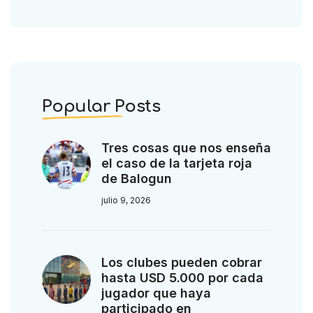
Popular Posts
Tres cosas que nos enseña
el caso de la tarjeta roja
de Balogun
julio 9, 2026
Los clubes pueden cobrar
hasta USD 5.000 por cada
jugador que haya
participado en