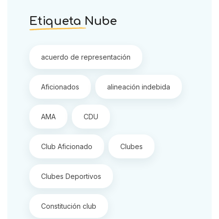
Etiqueta Nube
acuerdo de representación
Aficionados
alineación indebida
AMA
CDU
Club Aficionado
Clubes
Clubes Deportivos
Constitución club