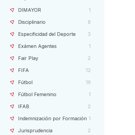
DIMAYOR
1
Disciplinario
8
Especificidad del Deporte
3
Exámen Agentes
1
Fair Play
2
FIFA
12
Fútbol
19
Fútbol Femenino
1
IFAB
2
Indemnización por Formación
1
Jurisprudencia
2