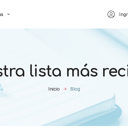
as
Ing
tra lista más rec
Inicio
Blog