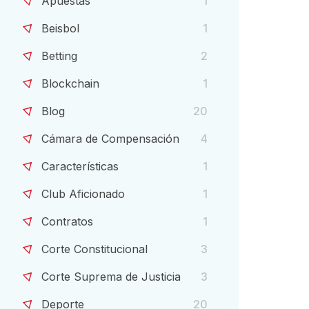
Apuestas
1
Beisbol
1
Betting
2
Blockchain
1
Blog
20
Cámara de Compensación
4
Características
1
Club Aficionado
1
Contratos
1
Corte Constitucional
3
Corte Suprema de Justicia
3
Deporte
20