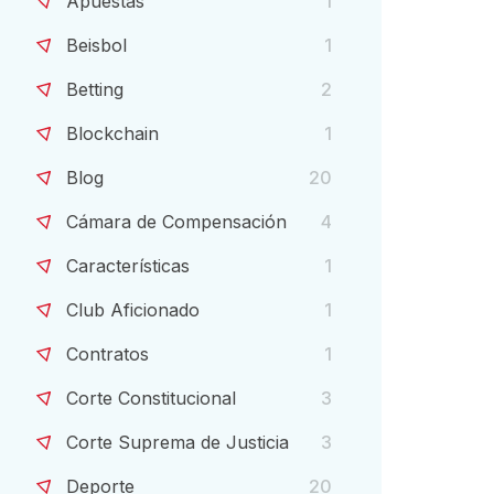
Apuestas
1
Beisbol
1
Betting
2
Blockchain
1
Blog
20
Cámara de Compensación
4
Características
1
Club Aficionado
1
Contratos
1
Corte Constitucional
3
Corte Suprema de Justicia
3
Deporte
20