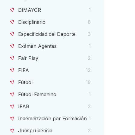
DIMAYOR
1
Disciplinario
8
Especificidad del Deporte
3
Exámen Agentes
1
Fair Play
2
FIFA
12
Fútbol
19
Fútbol Femenino
1
IFAB
2
Indemnización por Formación
1
Jurisprudencia
2