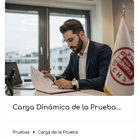
Carga Dinámica de la Prueba
(TAS) – El Club debe cooperar en
la presentación de pruebas más
allá de la carga procesal
Pruebas
Carga de la Prueba