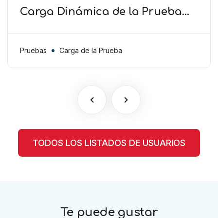
Carga Dinámica de la Prueba
(TAS) – El Club debe cooperar en
la presentación de pruebas más
allá de la carga procesal
Pruebas
Carga de la Prueba
TODOS LOS LISTADOS DE USUARIOS
Te puede gustar