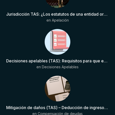
Jurisdicción TAS: ¿Los estatutos de una entidad organizadora de una liga de fútbol pueden otorgar competencia de forma directa al TAS?
en
Apelación
Decisiones apelables (TAS): Requisitos para que exista una decisión
en
Decisiones Apelables
Mitigación de daños (TAS) – Deducción de ingresos comprobados según el artículo 6(2)(b) del Anexo 2 RSTP FIFA
en
Compensación de deudas