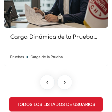
Carga Dinámica de la Prueba
(TAS) – El Club debe cooperar en
la presentación de pruebas más
allá de la carga procesal
Pruebas
Carga de la Prueba
TODOS LOS LISTADOS DE USUARIOS