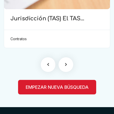
Jurisdicción (TAS) El TAS
confirma la validez de la
cláusula de sumisión
jurisdiccional en el contrato del
Contratos
futbolista.
EMPEZAR NUEVA BÚSQUEDA