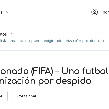
as
Ing
atos
olista amateur no puede exigir indemnización por despido
cionada (FIFA) – Una futbo
nización por despido
FA
Profesional