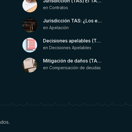
Jurisdicción (TAS) El TAS confirma la validez de la cláusula de sumisión jurisdiccional en el contrato del futbolista.
en
Contratos
Jurisdicción TAS: ¿Los estatutos de una entidad organizadora de una liga de fútbol pueden otorgar competencia de forma directa al TAS?
en
Apelación
Decisiones apelables (TAS): Requisitos para que exista una decisión
en
Decisiones Apelables
Mitigación de daños (TAS) – Deducción de ingresos comprobados según el artículo 6(2)(b) del Anexo 2 RSTP FIFA
en
Compensación de deudas
ados.