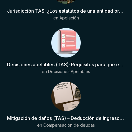
Jurisdicción TAS: ¿Los estatutos de una entidad organizadora de una liga de fútbol pueden otorgar competencia de forma directa al TAS?
en
Apelación
Decisiones apelables (TAS): Requisitos para que exista una decisión
en
Decisiones Apelables
Mitigación de daños (TAS) – Deducción de ingresos comprobados según el artículo 6(2)(b) del Anexo 2 RSTP FIFA
en
Compensación de deudas