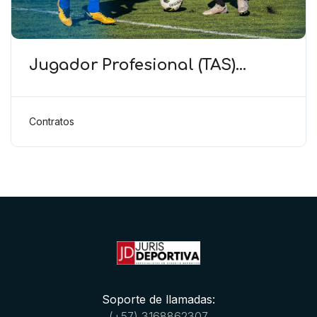
Jugador Profesional (TAS)
Corresponde al jugador
demostrar que sus gastos
deportivos son mayores que su
Contratos
salario
Soporte de llamadas:
(+57) 3168862307