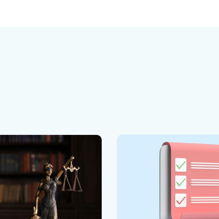
spam hicieron f
la decisión de F