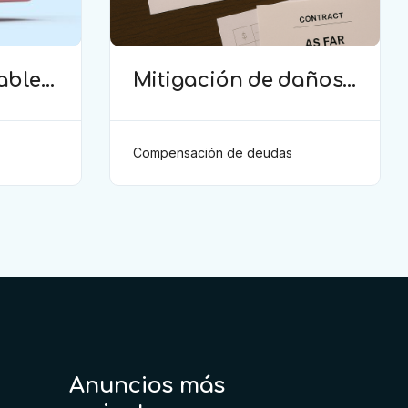
ables
Mitigación de daños
s para
(TAS) – Deducción de
ingresos
comprobados según
Compensación de deudas
el artículo 6(2)(b) del
Anexo 2 RSTP FIFA
Anuncios más