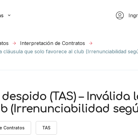
as
Ing
atos
Interpretación de Contratos
 cláusula que solo favorece al club (Irrenunciabilidad seg
espido (TAS) – Inválida 
ub (Irrenunciabilidad seg
de Contratos
TAS