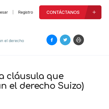
CONTÁCTANOS
resar
Registro
ún el derecho
la cláusula que
ún el derecho Suizo)