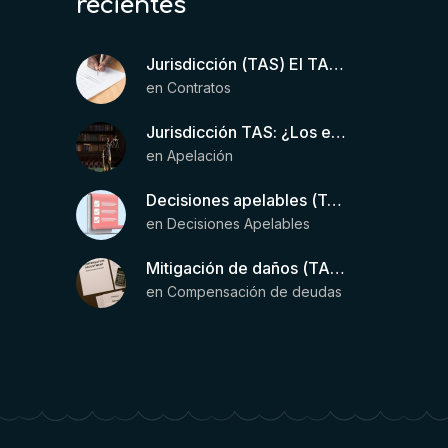
recientes
Jurisdicción (TAS) El TAS confirma la validez de la cláusula de sumisión jurisdiccional en el contrato del futbolista.
en
Contratos
Jurisdicción TAS: ¿Los estatutos de una entidad organizadora de una liga de fútbol pueden otorgar competencia de forma directa al TAS?
en
Apelación
Decisiones apelables (TAS): Requisitos para que exista una decisión
en
Decisiones Apelables
Mitigación de daños (TAS) – Deducción de ingresos comprobados según el artículo 6(2)(b) del Anexo 2 RSTP FIFA
en
Compensación de deudas