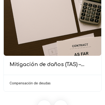
Mitigación de daños (TAS) –
Deducción de ingresos
comprobados según el artículo
6(2)(b) del Anexo 2 RSTP FIFA
Compensación de deudas