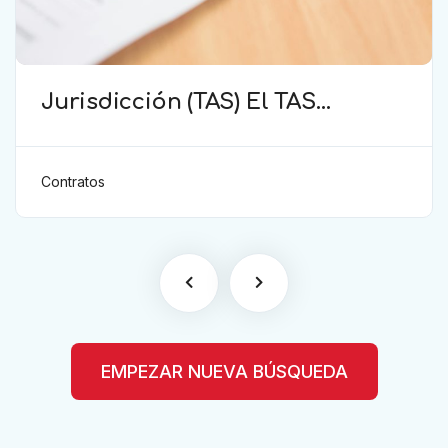
Jurisdicción (TAS) El TAS
confirma la validez de la
cláusula de sumisión
jurisdiccional en el contrato del
Contratos
futbolista.
EMPEZAR NUEVA BÚSQUEDA