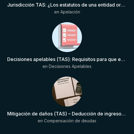
Jurisdicción TAS: ¿Los estatutos de una entidad organizadora de una liga de fútbol pueden otorgar competencia de forma directa al TAS?
en
Apelación
Decisiones apelables (TAS): Requisitos para que exista una decisión
en
Decisiones Apelables
Mitigación de daños (TAS) – Deducción de ingresos comprobados según el artículo 6(2)(b) del Anexo 2 RSTP FIFA
en
Compensación de deudas