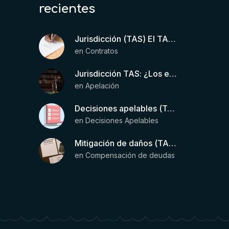
recientes
Jurisdicción (TAS) El TAS confirma la validez de la cláusula de sumisión jurisdiccional en el contrato del futbolista.
en
Contratos
Jurisdicción TAS: ¿Los estatutos de una entidad organizadora de una liga de fútbol pueden otorgar competencia de forma directa al TAS?
en
Apelación
Decisiones apelables (TAS): Requisitos para que exista una decisión
en
Decisiones Apelables
Mitigación de daños (TAS) – Deducción de ingresos comprobados según el artículo 6(2)(b) del Anexo 2 RSTP FIFA
en
Compensación de deudas