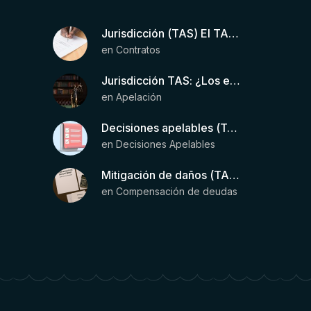
Jurisdicción (TAS) El TAS confirma la validez de la cláusula de sumisión jurisdiccional en el contrato del futbolista.
en
Contratos
Jurisdicción TAS: ¿Los estatutos de una entidad organizadora de una liga de fútbol pueden otorgar competencia de forma directa al TAS?
en
Apelación
Decisiones apelables (TAS): Requisitos para que exista una decisión
en
Decisiones Apelables
Mitigación de daños (TAS) – Deducción de ingresos comprobados según el artículo 6(2)(b) del Anexo 2 RSTP FIFA
en
Compensación de deudas