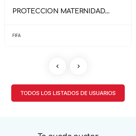
PROTECCIÓN MATERNIDAD
(FIFA) Deber de cuidado del
empleador para proteger el
embarazo
FIFA
TODOS LOS LISTADOS DE USUARIOS