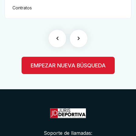
jurisdiccional en el contrato del
Contratos
futbolista.
EMPEZAR NUEVA BÚSQUEDA
Soporte de llamadas: