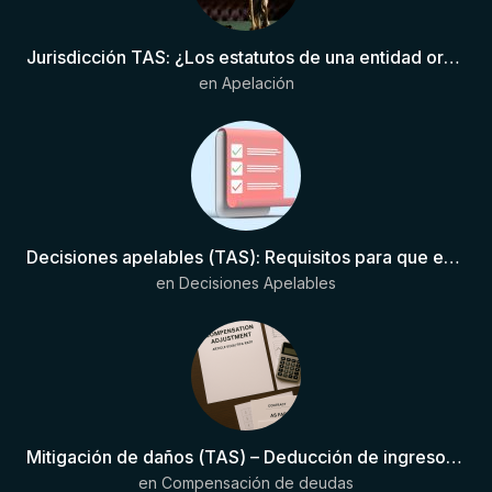
Jurisdicción TAS: ¿Los estatutos de una entidad organizadora de una liga de fútbol pueden otorgar competencia de forma directa al TAS?
en
Apelación
Decisiones apelables (TAS): Requisitos para que exista una decisión
en
Decisiones Apelables
Mitigación de daños (TAS) – Deducción de ingresos comprobados según el artículo 6(2)(b) del Anexo 2 RSTP FIFA
en
Compensación de deudas