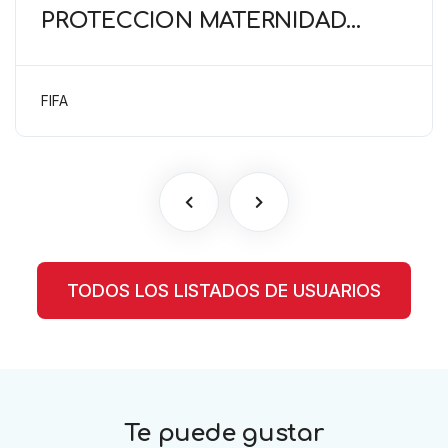
PROTECCIÓN MATERNIDAD
(FIFA) Deber de cuidado del
empleador para proteger el
embarazo
FIFA
TODOS LOS LISTADOS DE USUARIOS
Te puede gustar