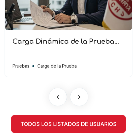
Carga Dinámica de la Prueba
(TAS) – El Club debe cooperar en
la presentación de pruebas más
allá de la carga procesal
Pruebas
Carga de la Prueba
TODOS LOS LISTADOS DE USUARIOS