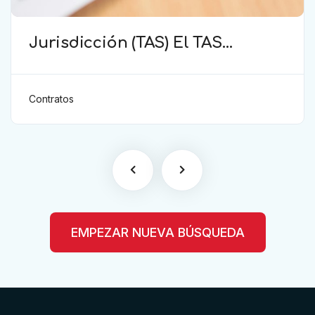
Jurisdicción (TAS) El TAS
confirma la validez de la
cláusula de sumisión
jurisdiccional en el contrato del
Contratos
futbolista.
EMPEZAR NUEVA BÚSQUEDA