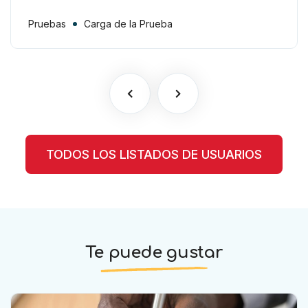
la presentación de pruebas más
allá de la carga procesal
Pruebas
Carga de la Prueba
TODOS LOS LISTADOS DE USUARIOS
Te puede gustar