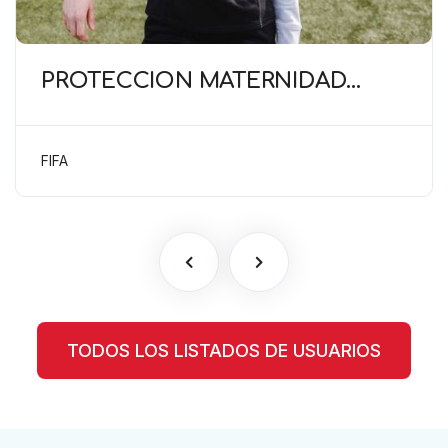
PROTECCIÓN MATERNIDAD
(FIFA) Deber de cuidado del
empleador para proteger el
embarazo
FIFA
TODOS LOS LISTADOS DE USUARIOS