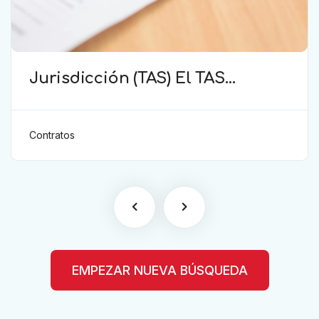
Jurisdicción (TAS) El TAS
confirma la validez de la
cláusula de sumisión
jurisdiccional en el contrato del
Contratos
futbolista.
EMPEZAR NUEVA BÚSQUEDA