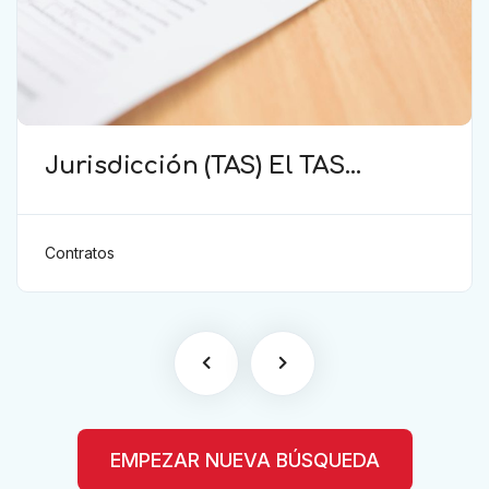
Jurisdicción (TAS) El TAS
confirma la validez de la
cláusula de sumisión
jurisdiccional en el contrato del
Contratos
futbolista.
EMPEZAR NUEVA BÚSQUEDA