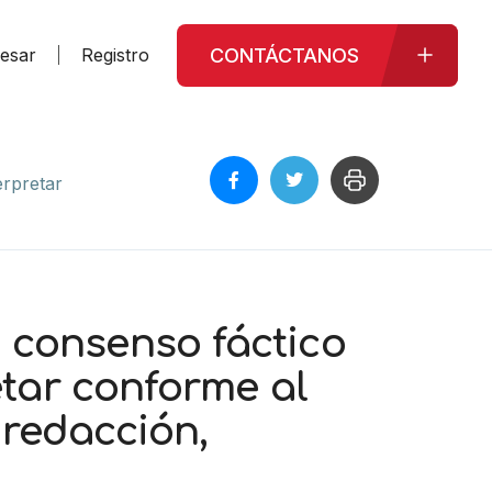
CONTÁCTANOS
resar
Registro
erpretar
 consenso fáctico
etar conforme al
 redacción,