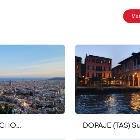
Mos
ECHO
DOPAJE (TAS) Su
RIDO (TAS)
prueba y carga 