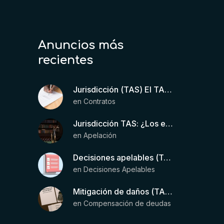
Anuncios más
recientes
Jurisdicción (TAS) El TAS confirma la validez de la cláusula de sumisión jurisdiccional en el contrato del futbolista.
en
Contratos
Jurisdicción TAS: ¿Los estatutos de una entidad organizadora de una liga de fútbol pueden otorgar competencia de forma directa al TAS?
en
Apelación
Decisiones apelables (TAS): Requisitos para que exista una decisión
en
Decisiones Apelables
Mitigación de daños (TAS) – Deducción de ingresos comprobados según el artículo 6(2)(b) del Anexo 2 RSTP FIFA
en
Compensación de deudas