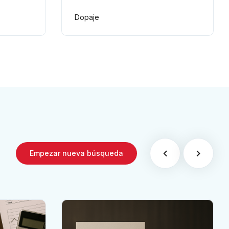
s de
del atleta infractor
(Carrera Relevos)
Dopaje
opaje
Empezar nueva búsqueda