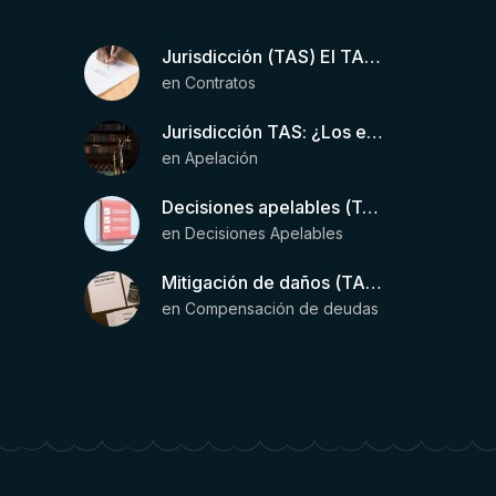
Jurisdicción (TAS) El TAS confirma la validez de la cláusula de sumisión jurisdiccional en el contrato del futbolista.
en
Contratos
Jurisdicción TAS: ¿Los estatutos de una entidad organizadora de una liga de fútbol pueden otorgar competencia de forma directa al TAS?
en
Apelación
Decisiones apelables (TAS): Requisitos para que exista una decisión
en
Decisiones Apelables
Mitigación de daños (TAS) – Deducción de ingresos comprobados según el artículo 6(2)(b) del Anexo 2 RSTP FIFA
en
Compensación de deudas