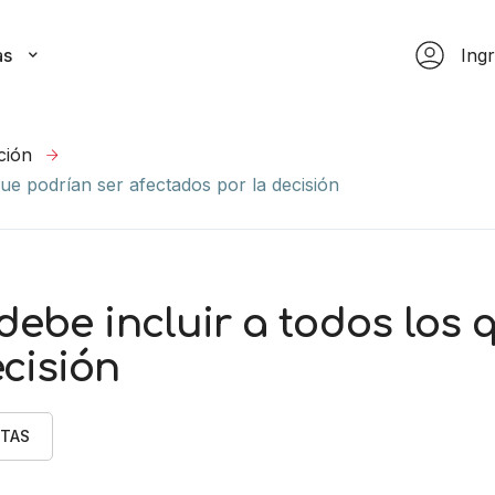
as
Ing
ción
que podrían ser afectados por la decisión
debe incluir a todos los 
ecisión
TAS