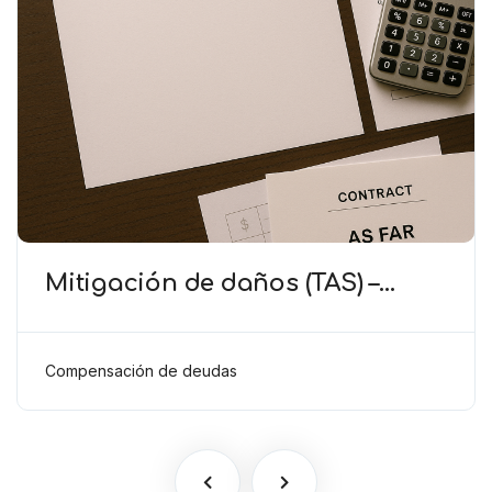
Mitigación de daños (TAS) –
Deducción de ingresos
comprobados según el artículo
6(2)(b) del Anexo 2 RSTP FIFA
Compensación de deudas