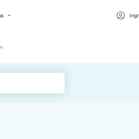
as
Ing
On