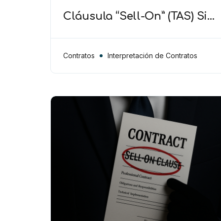
Cláusula “Sell-On” (TAS) Si
el activante es una
“transferencia” entonces se
incluye cualquier tipo de
Contratos
Interpretación de Contratos
traspaso del jugador