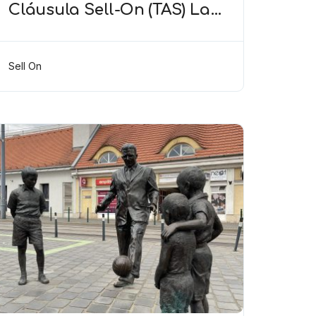
Cláusula Sell-On (TAS) La
cláusula de retención de
porcentaje sobrevive en
caso de renovación del
Sell On
contrato laboral