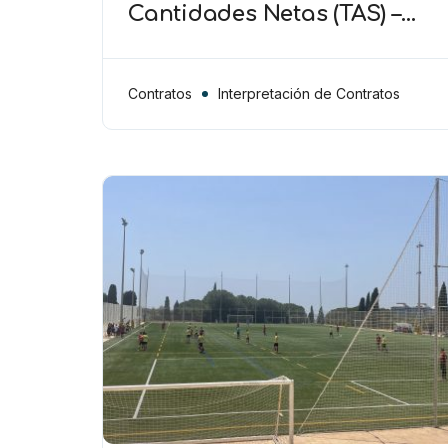
Cantidades Netas (TAS) –
“Importes efectivamente
recibidos” se refiere a la
suma neta tras
Contratos
Interpretación de Contratos
deducciones de
solidaridad/formación