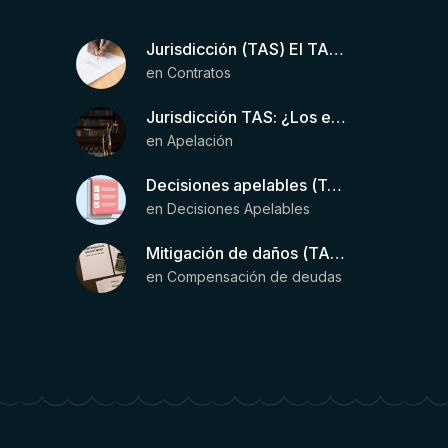
Jurisdicción (TAS) El TAS confirma la validez de la cláusula de sumisión jurisdiccional en el contrato del futbolista.
en
Contratos
Jurisdicción TAS: ¿Los estatutos de una entidad organizadora de una liga de fútbol pueden otorgar competencia de forma directa al TAS?
en
Apelación
Decisiones apelables (TAS): Requisitos para que exista una decisión
en
Decisiones Apelables
Mitigación de daños (TAS) – Deducción de ingresos comprobados según el artículo 6(2)(b) del Anexo 2 RSTP FIFA
en
Compensación de deudas