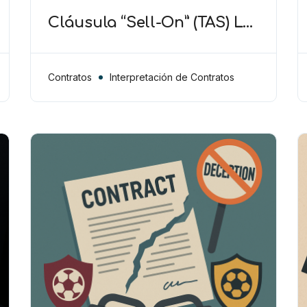
Cláusula “Sell-On” (TAS) La
idea es proteger al club
anterior de un incremento
inesperado en el valor del
Contratos
Interpretación de Contratos
jugador