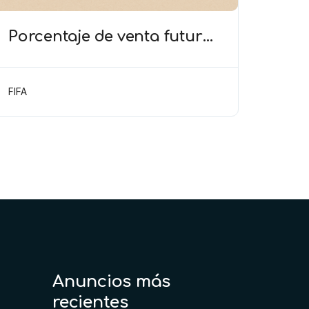
Porcentaje de venta futura
(TAS) – Obligación de
buena fe para no frustrar
la condición de la venta
FIFA
futura
Anuncios más
recientes