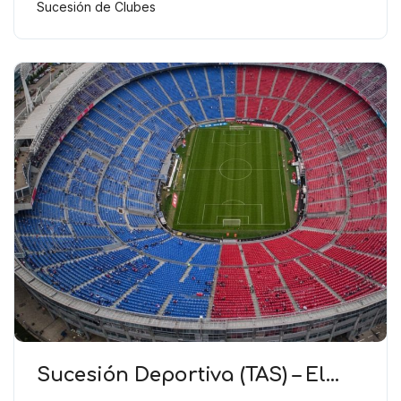
continuidad deportiva
Sucesión de Clubes
Sucesión Deportiva (TAS) – El
estadio es un criterio de menor