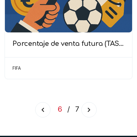
Porcentaje de venta futura (TAS)
– No hay mala fe si el nuevo club
estructura una cesión con
opción de compra
FIFA
6
/
7