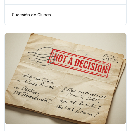
importancia para establecer la
sucesión deportiva
Sucesión de Clubes