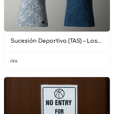
Sucesión Deportiva (TAS) – Los
Colores del Equipo Son
Importantes para Evidenciar la
Continuidad
FIFA