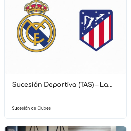
Sucesión Deportiva (TAS) – La
similitud de nombres basada en
la ciudad no implica sucesión
deportiva
Sucesión de Clubes