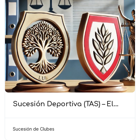
Sucesión Deportiva (TAS) – El
uso de un símbolo común en el
logo no implica sucesión
deportiva
Sucesión de Clubes