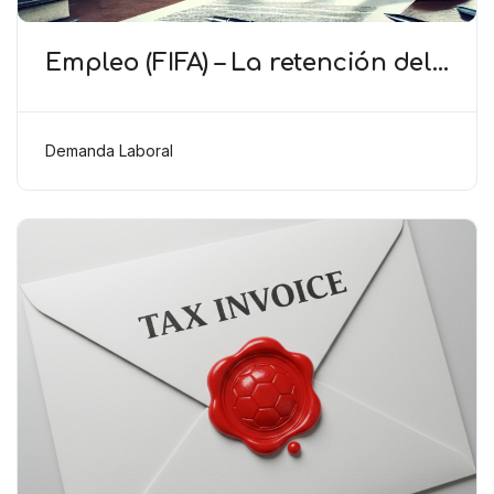
Empleo (FIFA) – La retención del
salario del jugador debe ser
proporcional y tener una base
disciplinaria
Demanda Laboral