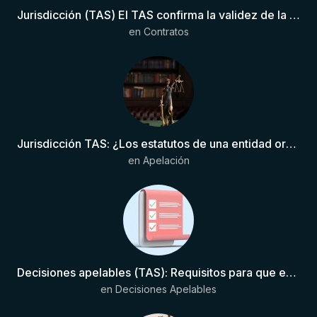
Jurisdicción (TAS) El TAS confirma la validez de la cláusula de sumisión jurisdiccional en el contrato del futbolista.
en
Contratos
Jurisdicción TAS: ¿Los estatutos de una entidad organizadora de una liga de fútbol pueden otorgar competencia de forma directa al TAS?
en
Apelación
Decisiones apelables (TAS): Requisitos para que exista una decisión
en
Decisiones Apelables