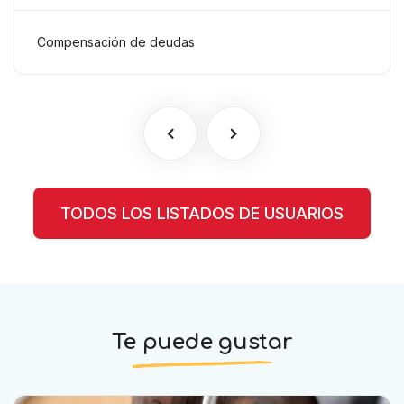
comprobados según el artículo
6(2)(b) del Anexo 2 RSTP FIFA
Compensación de deudas
TODOS LOS LISTADOS DE USUARIOS
Te puede gustar