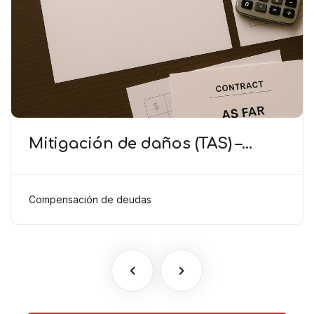
Mitigación de daños (TAS) –
Deducción de ingresos
comprobados según el artículo
6(2)(b) del Anexo 2 RSTP FIFA
Compensación de deudas