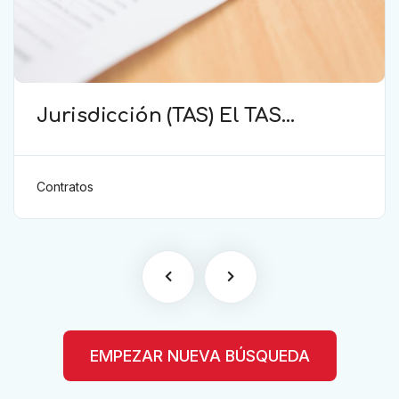
Jurisdicción (TAS) El TAS
confirma la validez de la
cláusula de sumisión
jurisdiccional en el contrato del
Contratos
futbolista.
EMPEZAR NUEVA BÚSQUEDA