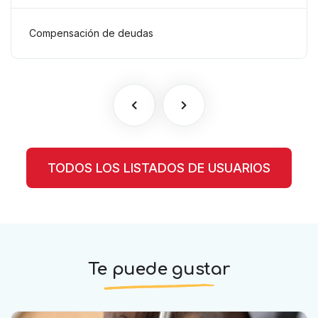
comprobados según el artículo
6(2)(b) del Anexo 2 RSTP FIFA
Compensación de deudas
TODOS LOS LISTADOS DE USUARIOS
Te puede gustar