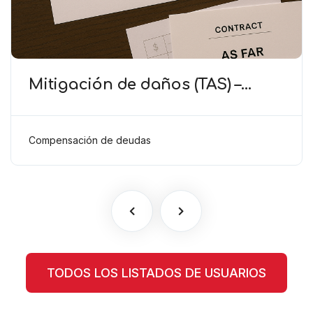
Mitigación de daños (TAS) –
Deducción de ingresos
comprobados según el artículo
6(2)(b) del Anexo 2 RSTP FIFA
Compensación de deudas
TODOS LOS LISTADOS DE USUARIOS