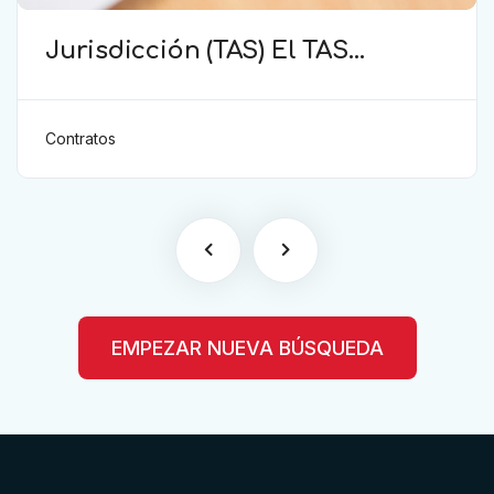
Jurisdicción (TAS) El TAS
confirma la validez de la
cláusula de sumisión
jurisdiccional en el contrato del
Contratos
futbolista.
EMPEZAR NUEVA BÚSQUEDA