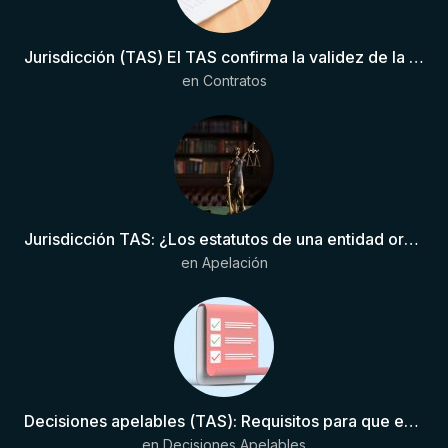
Jurisdicción (TAS) El TAS confirma la validez de la cláusula de sumisión jurisdiccional en el contrato del futbolista.
en
Contratos
Jurisdicción TAS: ¿Los estatutos de una entidad organizadora de una liga de fútbol pueden otorgar competencia de forma directa al TAS?
en
Apelación
Decisiones apelables (TAS): Requisitos para que exista una decisión
en
Decisiones Apelables