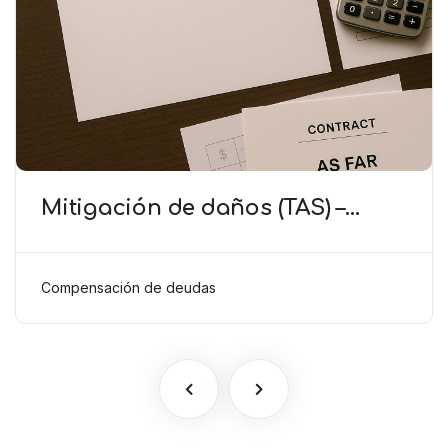
Mitigación de daños (TAS) –
Deducción de ingresos
comprobados según el artículo
6(2)(b) del Anexo 2 RSTP FIFA
Compensación de deudas