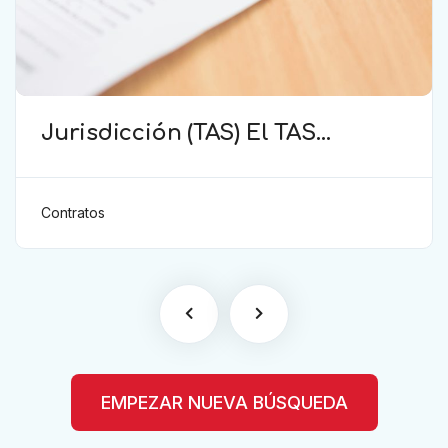
Jurisdicción (TAS) El TAS
confirma la validez de la
cláusula de sumisión
jurisdiccional en el contrato del
Contratos
futbolista.
EMPEZAR NUEVA BÚSQUEDA