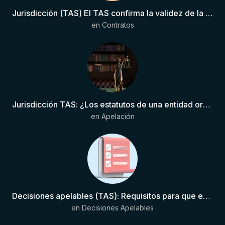
Jurisdicción (TAS) El TAS confirma la validez de la cláusula de sumisión jurisdiccional en el contrato del futbolista.
en
Contratos
Jurisdicción TAS: ¿Los estatutos de una entidad organizadora de una liga de fútbol pueden otorgar competencia de forma directa al TAS?
en
Apelación
Decisiones apelables (TAS): Requisitos para que exista una decisión
en
Decisiones Apelables