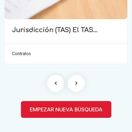
Jurisdicción (TAS) El TAS
confirma la validez de la
cláusula de sumisión
jurisdiccional en el contrato del
Contratos
futbolista.
EMPEZAR NUEVA BÚSQUEDA