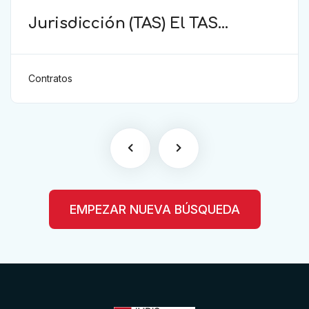
Jurisdicción (TAS) El TAS
confirma la validez de la
cláusula de sumisión
jurisdiccional en el contrato del
Contratos
futbolista.
EMPEZAR NUEVA BÚSQUEDA