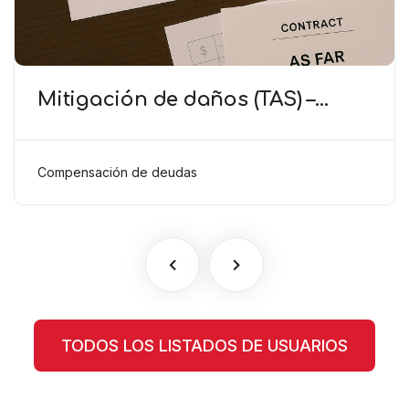
Mitigación de daños (TAS) –
Deducción de ingresos
comprobados según el artículo
6(2)(b) del Anexo 2 RSTP FIFA
Compensación de deudas
TODOS LOS LISTADOS DE USUARIOS