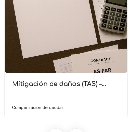
Mitigación de daños (TAS) –
Deducción de ingresos
comprobados según el artículo
6(2)(b) del Anexo 2 RSTP FIFA
Compensación de deudas