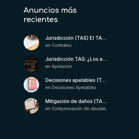
Anuncios más
recientes
Jurisdicción (TAS) El TAS confirma la validez de la cláusula de sumisión jurisdiccional en el contrato del futbolista.
en
Contratos
Jurisdicción TAS: ¿Los estatutos de una entidad organizadora de una liga de fútbol pueden otorgar competencia de forma directa al TAS?
en
Apelación
Decisiones apelables (TAS): Requisitos para que exista una decisión
en
Decisiones Apelables
Mitigación de daños (TAS) – Deducción de ingresos comprobados según el artículo 6(2)(b) del Anexo 2 RSTP FIFA
en
Compensación de deudas