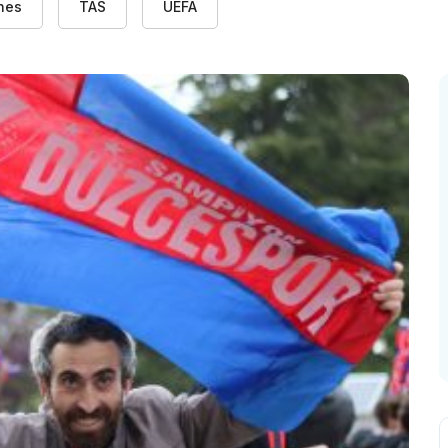
nes
TAS
UEFA