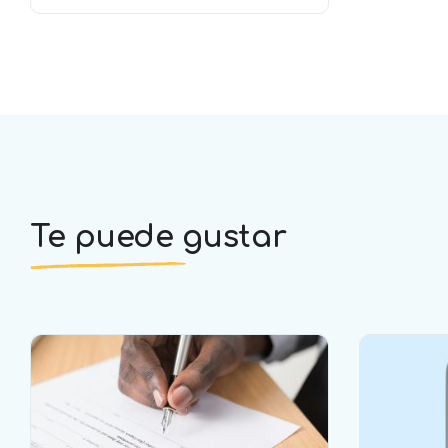
seguidores (DIMAYOR)
Los clubes de futbol
colombiano son
responsables por la
invasión del campo
de juego que sus
seguidores realicen
en cualquier
momento del partido
Te puede gustar