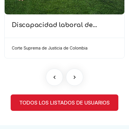
Discapacidad laboral de
deportistas (CSJC): El despido
de trabajadores con
discapacidad se presume
Corte Suprema de Justicia de Colombia
discriminatorio a menos que el
empleador demuestre una justa
causa
TODOS LOS LISTADOS DE USUARIOS