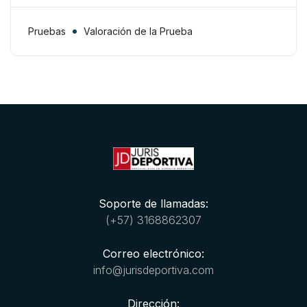
pruebas conforme al principio
de la “libre valoración”
Pruebas
Valoración de la Prueba
Libre Valoración
Soporte de llamadas:
(+57) 3168862307
Correo electrónico:
info@jurisdeportiva.com
Dirección: